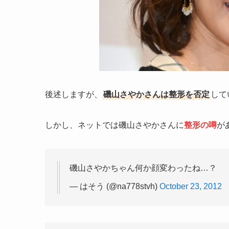
後述しますが、
磯山さやかさんは整形を否定
して
しかし、ネットでは磯山さやかさんに
整形の噂
が
磯山さやかちゃん何か顔変わったね…？
— はそう (@na778stvh)
October 23, 2012