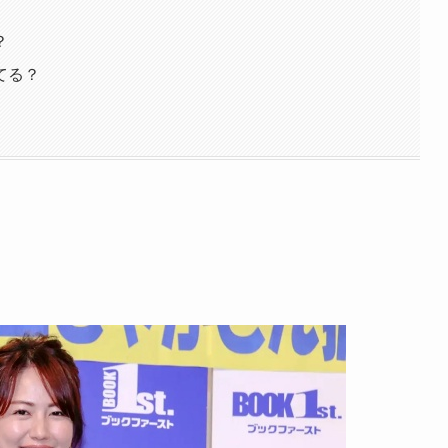
？
てる？