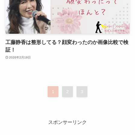
工藤静香は整形してる？顔変わったのか画像比較で検
証！
2026年2月19日
1
2
3
スポンサーリンク