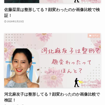
佐藤栞里は整形してる？顔変わったのか画像比較で検
証！
2026年2月23日
モデル
河北麻友子は整形してる？顔変わったのか画像比較で
検証！