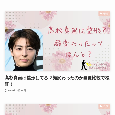
俳優
高杉真宙は整形してる？顔変わったのか画像比較で検
証！
2026年2月26日
女優