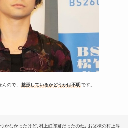
せんので、
整形しているかどうかは不明
です。
つかなかったけど､村上虹郎君だったのね｡ お父様の村上淳