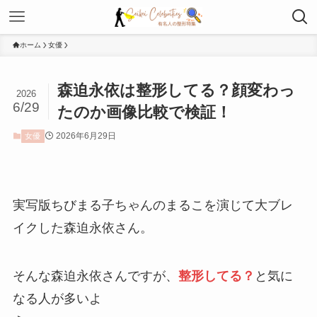
ホーム
女優
森迫永依は整形してる？顔変わっ
2026
6/29
たのか画像比較で検証！
2026年6月29日
女優
実写版ちびまる子ちゃんのまるこを演じて大ブレ
イクした森迫永依さん。
そんな森迫永依さんですが、
整形してる？
と気に
なる人が多いよ