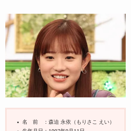
名 前 ：森迫 永依（もりさこ えい）
生年月日：1997年9月11日