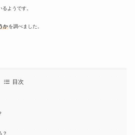
いるようです。
うか
を調べました。
目次
？
る？