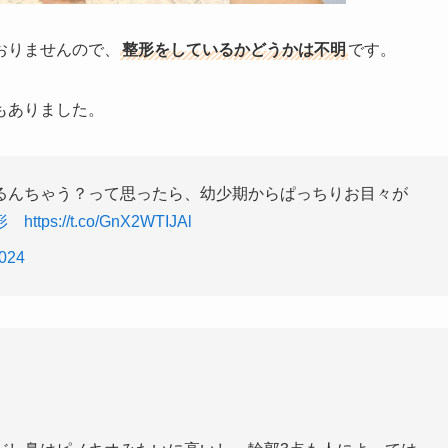
おりませんので、
整形をしているかどうかは不明
です。
もありました。
るんちゃう？って思ったら、幼少期からぱっちりお目々が
形
https://t.co/GnX2WTIJAl
2024