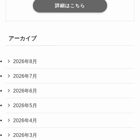
詳細はこちら
アーカイブ
2026年8月
2026年7月
2026年6月
2026年5月
2026年4月
2026年3月