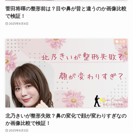
菅田将暉の整形前は？目や鼻が昔と違うのか画像比較
で検証！
2025年6月4日
女優
北乃きいが整形失敗？鼻の変化で顔が変わりすぎなの
か画像比較で検証！
2025年6月3日