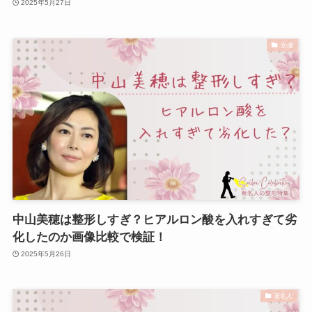
2025年5月27日
女優
中山美穂は整形しすぎ？ヒアルロン酸を入れすぎて劣
化したのか画像比較で検証！
2025年5月26日
著名人