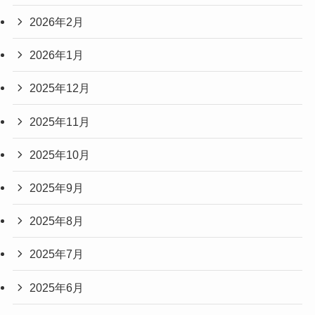
2026年2月
2026年1月
2025年12月
2025年11月
2025年10月
2025年9月
2025年8月
2025年7月
2025年6月