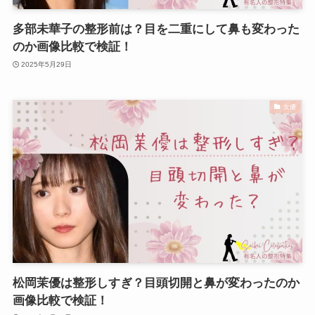
多部未華子の整形前は？目を二重にして鼻も変わった
のか画像比較で検証！
2025年5月29日
女優
松岡茉優は整形しすぎ？目頭切開と鼻が変わったのか
画像比較で検証！