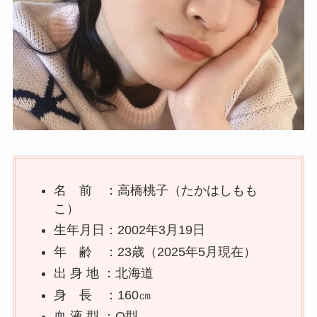
名 前 ：高橋桃子（たかはしもも
こ）
生年月日：2002年3月19日
年 齢 ：23歳（2025年5月現在）
出 身 地 ：北海道
身 長 ：160㎝
血 液 型 ：O型