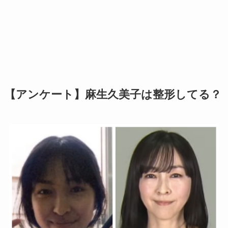
【アンケート】麻生久美子は整形してる？