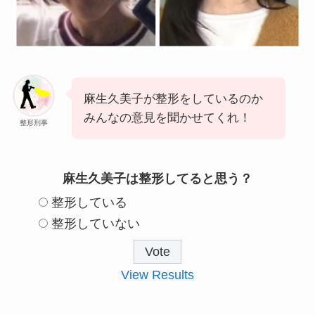
麻生久美子が整形をしているのか
みんなの意見を聞かせてくれ！
整形刑事
麻生久美子は整形してると思う？
整形している
整形していない
View Results