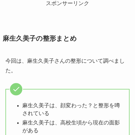
スポンサーリンク
麻生久美子の整形まとめ
今回は、麻生久美子さんの整形について調べまし
た。
麻生久美子は、顔変わった？と整形を噂
されている
麻生久美子は、高校生頃から現在の面影
がある