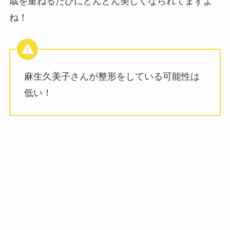
歳を重ねるたびにどんどん美しくなられてますよ
ね！
麻生久美子さんが整形をしている可能性は
低い！