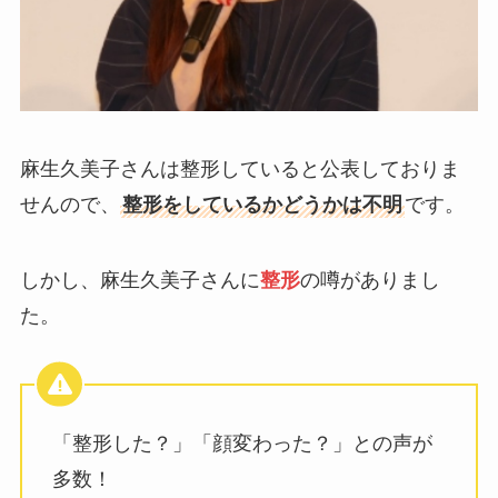
麻生久美子さんは整形していると公表しておりま
せんので、
整形をしているかどうかは不明
です。
しかし、麻生久美子さんに
整形
の噂がありまし
た。
「整形した？」「顔変わった？」との声が
多数！