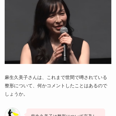
麻生久美子さんは、これまで世間で噂されている
整形について、何かコメントしたことはあるので
しょうか。