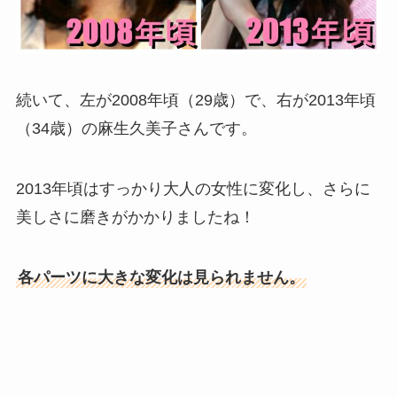
続いて、左が2008年頃（29歳）で、右が2013年頃
（34歳）の麻生久美子さんです。
2013年頃はすっかり大人の女性に変化し、さらに
美しさに磨きがかかりましたね！
各パーツに大きな変化は見られません。