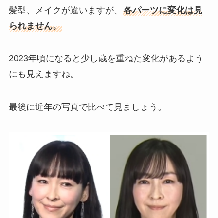
髪型、メイクが違いますが、
各パーツに変化は見
られません。
2023年頃になると少し歳を重ねた変化があるよう
にも見えますね。
最後に近年の写真で比べて見ましょう。