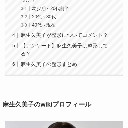
幼少期～20代前半
20代～30代
40代～現在
麻生久美子が整形についてコメント？
【アンケート】麻生久美子は整形して
る？
麻生久美子の整形まとめ
麻生久美子のwikiプロフィール