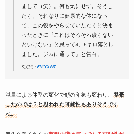
まして（笑）。何も気にせず。そうし
たら、それなりに健康的な体になっ
て、この役をやらせていただくと決ま
ったときに『これはそろそろ絞らない
といけない』と思って4、5キロ落とし
ました。ジムに通って」と告白。
引用元：
ENCOUNT
減量による体型の変化で顔の印象も変わり、
整形
したのでは？と思われた可能性もありそうです
ね。