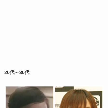
20代～30代