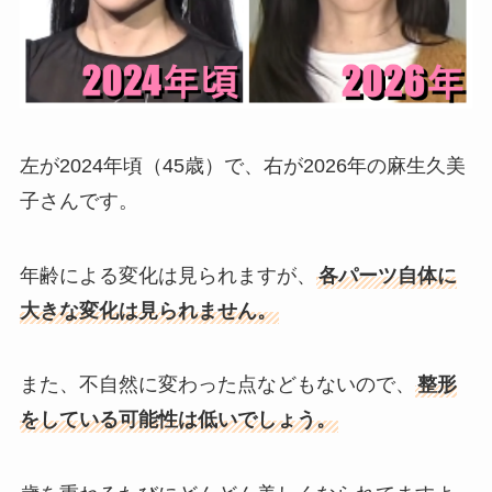
左が2024年頃（45歳）で、右が2026年の麻生久美
子さんです。
年齢による変化は見られますが、
各パーツ自体に
大きな変化は見られません。
また、不自然に変わった点などもないので、
整形
をしている可能性は低いでしょう。