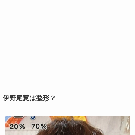
伊野尾慧は整形？