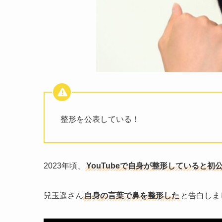
整形を公表している！
2023年頃、
YouTubeで自身が整形していると初
兒玉遥さん
自身の言葉で鼻を整形した
と告白しま