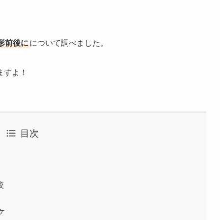
形前後に
について調べました。
ますよ！
目次
較
ケ