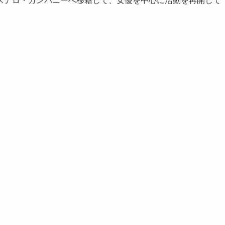
・アスナロ・カンパニーへ移籍して、女優を中心に活動を再開して